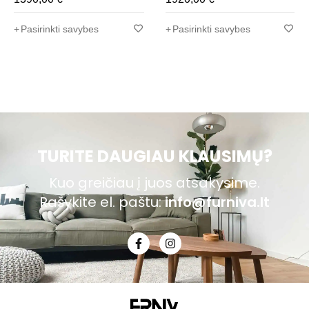
Pasirinkti savybes
Pasirinkti savybes
TURITE DAUGIAU KLAUSIMŲ?
Kuo greičiau į juos atsakysime.
Rašykite el. paštu:
info@furniva.lt