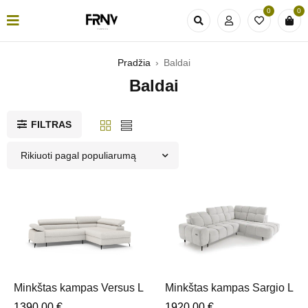
0
0
Pradžia
›
Baldai
Baldai
FILTRAS
Rikiuoti pagal populiarumą
Minkštas kampas Versus L
Minkštas kampas Sargio L
1390,00
€
1920,00
€