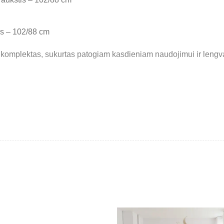
tis – 102/88 cm
komplektas, sukurtas patogiam kasdieniam naudojimui ir lengva
ą paversti patogia miegamąja vieta. Dvivietėje dalyje integruota 
tui puikiai įsilieti tiek į šiuolaikišką, tiek į klasikinį interjerą