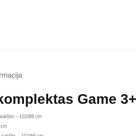
rmacija
 komplektas Game 3
, aukštis – 102/88 cm
0 cm
, aukštis – 102/88 cm