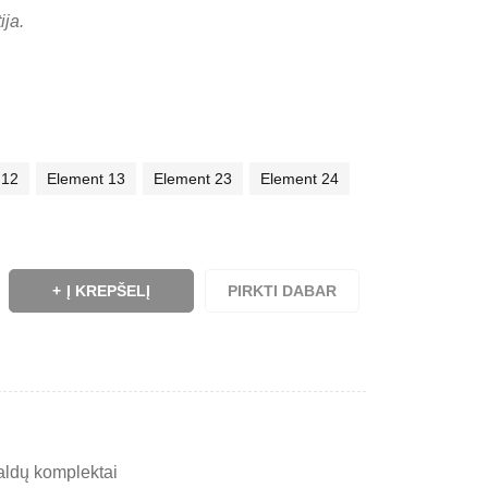
ija.
 12
Element 13
Element 23
Element 24
Į KREPŠELĮ
PIRKTI DABAR
aldų komplektai