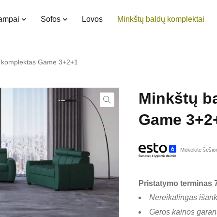
kampai
Sofos
Lovos
Minkštų baldų komplektai
ų komplektas Game 3+2+1
Minkštų b
Game 3+2
Mokėkite šešiom
Pristatymo terminas 7
Nereikalingas išan
Geros kainos garant