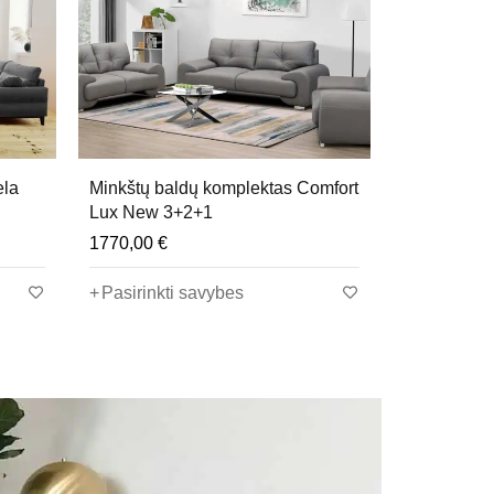
ritaikytas intensyviam naudojimui.
 turi „PetProof“ savybes, todėl yra atsparesnis
ela
Minkštų baldų komplektas Comfort
Minkštų ba
Lux New 3+2+1
3+2+1
1770,00
€
3240,00
€
Pasirinkti savybes
Pasirinkt