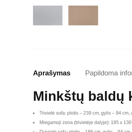
Aprašymas
Papildoma info
Minkštų baldų
Trivietė sofa: plotis – 239 cm, gylis – 94 cm
Miegamoji zona (trivietėje dalyje): 185 x 13
Dvivietė sofa: plotis – 186 cm, gylis – 94 cm