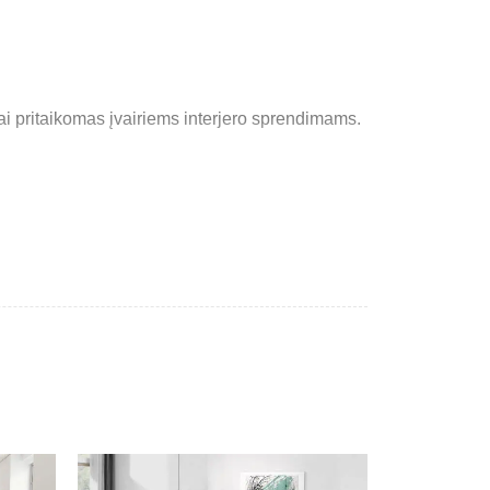
i pritaikomas įvairiems interjero sprendimams.
patalynės dėžė suteikia papildomos vietos
. Universalios formos kuria tvarkingą ir jaukią