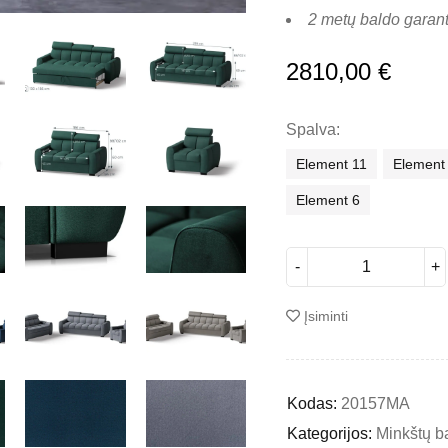
2 metų baldo garant
2810,00
€
Spalva
Element 11
Element
Element 6
Įsiminti
Kodas:
20157MA
Kategorijos:
Minkštų b