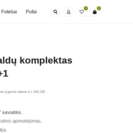
0
0
Foteliai
Pufai
aldų komplektas
+1
is lygiomis dalimis 6 x 468.33€
 savaitės.
kstinis apmokėjimas.
ija.