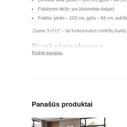
Patalynės dėžė: yra (dvivietėje dalyje)
Fotelis: plotis – 102 cm, gylis – 94 cm, aukš
„Game 3+2+1“ – tai funkcionalus minkštų baldų 
Funkcionalumas
Rodyti daugiau
Trivietė sofa turi miego funkciją, leidžiančią j
daiktams laikyti.
Dizainas
Modernus ir subalansuotas dizainas leidžia komplek
Panašūs produktai
erdvę.
Komfortas