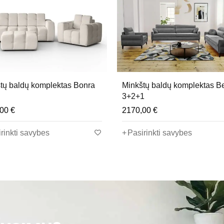
s užtikrina patogų poilsį tiek sėdint, tiek gulint. Komplektas p
u, kuris pasižymi elegantiška išvaizda ir ilgaamžiškumu. Audinys
tų baldų komplektas Bonra
Minkštų baldų komplektas B
3+2+1
,00
€
2170,00
€
rinkti savybes
Pasirinkti savybes
dėl yra saugus ir be kenksmingų medžiagų.