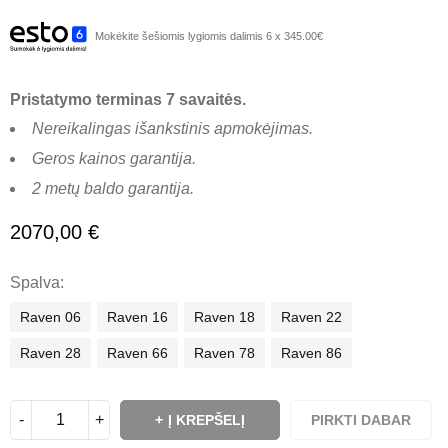
Mokėkite šešiomis lygiomis dalimis 6 x 345.00€
Pristatymo terminas 7 savaitės.
Nereikalingas išankstinis apmokėjimas.
Geros kainos garantija.
2 metų baldo garantija.
2070,00
€
Spalva
Raven 06
Raven 16
Raven 18
Raven 22
Raven 28
Raven 66
Raven 78
Raven 86
Į KREPŠELĮ
PIRKTI DABAR