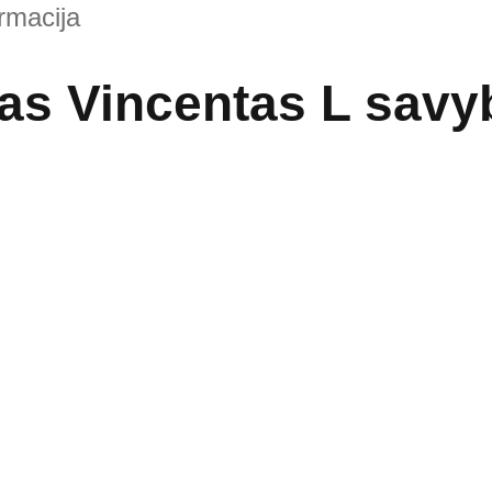
rmacija
as Vincentas L savy