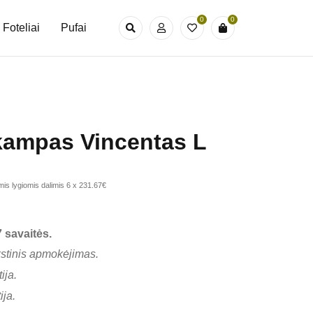
0
0
Foteliai
Pufai
kampas Vincentas L
is lygiomis dalimis 6 x 231.67€
 savaitės.
kstinis apmokėjimas.
ija.
ija.