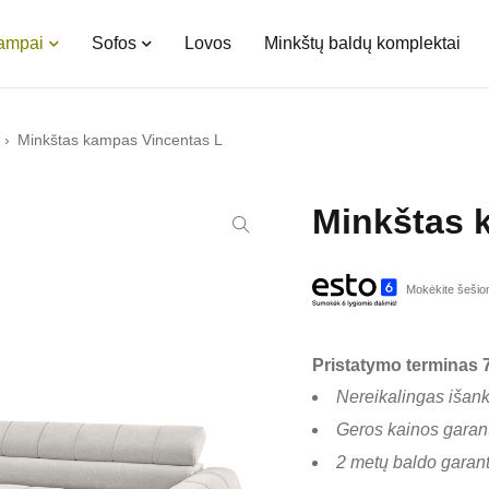
kampai
Sofos
Lovos
Minkštų baldų komplektai
›
Minkštas kampas Vincentas L
Minkštas 
Mokėkite šešiom
Pristatymo terminas 7
Nereikalingas išan
Geros kainos garant
2 metų baldo garant