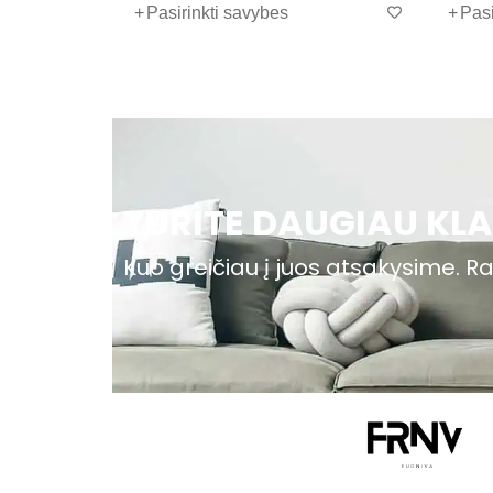
Pasirinkti savybes
Pasirinkti savy
Peržiūrėkite visus minkštus kampus mūsų kolek
TURITE DAUGIAU KL
Kuo greičiau į juos atsakysime. Ra