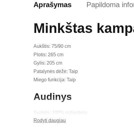
Aprašymas
Papildoma info
Minkštas kamp
Aukštis: 75/90 cm
Plotis: 265 cm
Gylis: 205 cm
Patalynės dėžė: Taip
Miego funkcija: Taip
Audinys
Sudėtis: 100% poliesteris
Rodyti daugiau
Svoris: 410 g/m² ±10%
Atsparumas: 25 000–30 000 ciklų