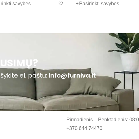
bes
Pasirinkti savybes
cijoje.
AUSIMŲ?
šykite el. paštu:
info@furniva.lt
Pirmadienis – Penktadienis: 08:
+370 644 74470