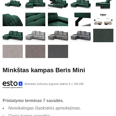
Minkštas kampas Beris Mini
Mokėkite šešiomis lygiomis dalimis 6 x 190.00€
Pristatymo terminas 7 savaitės.
Nereikalingas išankstinis apmokėjimas.
Geros kainos garantija.