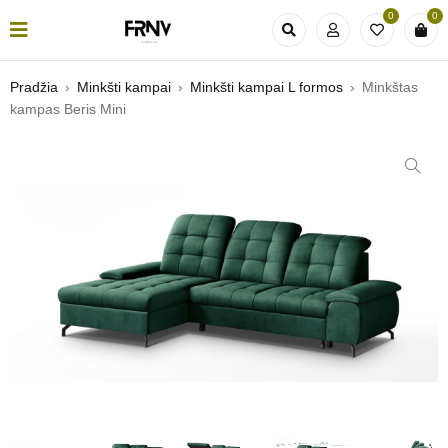
0
0
Pradžia
›
Minkšti kampai
›
Minkšti kampai L formos
›
Minkštas
kampas Beris Mini