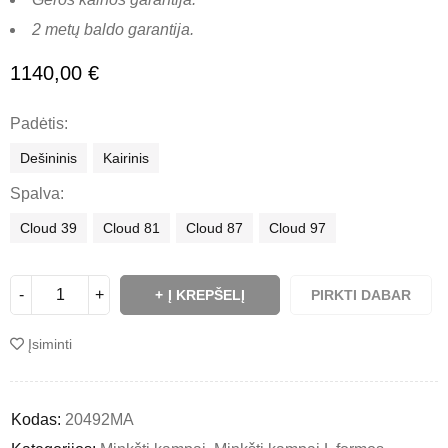
2 metų baldo garantija.
1140,00
€
Padėtis
Dešininis
Kairinis
Spalva
Cloud 39
Cloud 81
Cloud 87
Cloud 97
Į KREPŠELĮ
PIRKTI DABAR
Įsiminti
Kodas:
20492MA