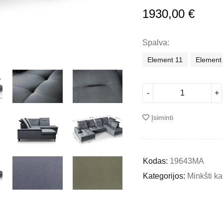
1930,00
€
Spalva
Element 11
Element
Įsiminti
Kodas:
19643MA
Kategorijos:
Minkšti k