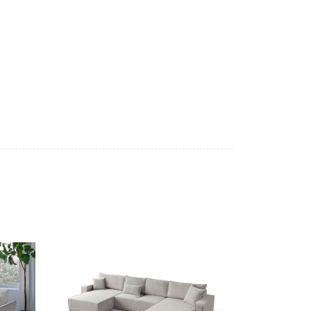
. Audinys pasižymi subtiliu atspalvio kitimu
chnologija padeda apsaugoti paviršių nuo