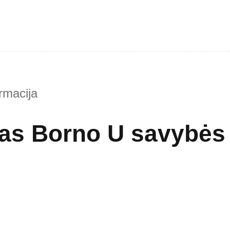
rmacija
as Borno U savybės