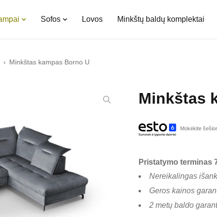
kampai
Sofos
Lovos
Minkštų baldų komplektai
›
Minkštas kampas Borno U
Minkštas 
Mokėkite šešiom
Pristatymo terminas 7
Nereikalingas išan
Geros kainos garant
2 metų baldo garant