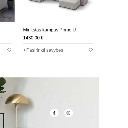
ikia daug vietos patogiam poilsiui visai
Minkštas kampas Pirmo U
Minkštas k
endinimui.
1430,00
€
1340,00
€
Pasirinkti savybes
Pasirinkt