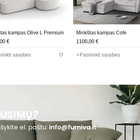
rtiškas pasirinkimas didesnėms erdvėms. U formos dizainas sute
tas kampas Olive L Premium
Minkštas kampas Cofe
i pritaikyti kampą tiek kasdieniam naudojimui, tiek svečių apgyv
,00
€
1100,00
€
rinkti savybes
Pasirinkti savybes
s paštu
info@furniva.lt
cijoje.
AUSIMŲ?
šykite el. paštu:
info@furniva.lt