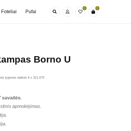
0
0
Foteliai
Pufai
kampas Borno U
is lygiomis dalimis 6 x 321.67€
 savaitės.
kstinis apmokėjimas.
ija.
ija.