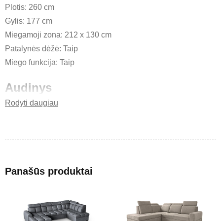
Plotis: 260 cm
Gylis: 177 cm
Miegamoji zona: 212 x 130 cm
Patalynės dėžė: Taip
Miego funkcija: Taip
Audinys
Rodyti daugiau
Tipas: pintas
Sudėtis: 100% PES
Svoris: 220 g/m² ±5%
Atsparumas: 25 000–30 000 ciklų
Atsparumas pūkavimuisi: 5
Panašūs produktai
Malmo – austinis audinys, pagamintas iš poliesterio,
pasižymintis atsparumu dilimui ir ilgaamžiškumu. Audinys
yra saugus sveikatai ir lengvai prižiūrimas.