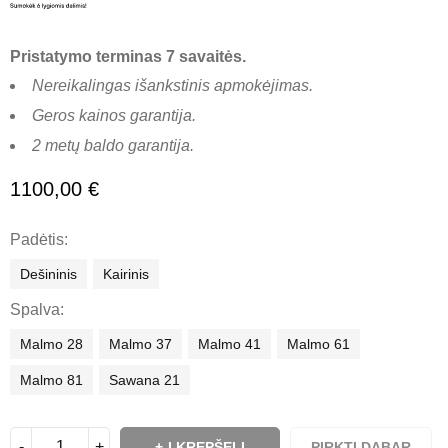
Pristatymo terminas 7 savaitės.
Nereikalingas išankstinis apmokėjimas.
Geros kainos garantija.
2 metų baldo garantija.
1100,00
€
Padėtis
Dešininis
Kairinis
Spalva
Malmo 28
Malmo 37
Malmo 41
Malmo 61
Malmo 81
Sawana 21
Į KREPŠELĮ
PIRKTI DABAR