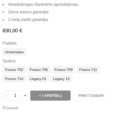
Nereikalingas išankstinis apmokėjimas.
Geros kainos garantija.
2 metų baldo garantija.
830,00
€
Padėtis
Universalus
Spalva
Fresco 702
Fresco 706
Fresco 709
Fresco 711
Fresco 714
Legacy 01
Legacy 13
Į KREPŠELĮ
PIRKTI DABAR
Įsiminti