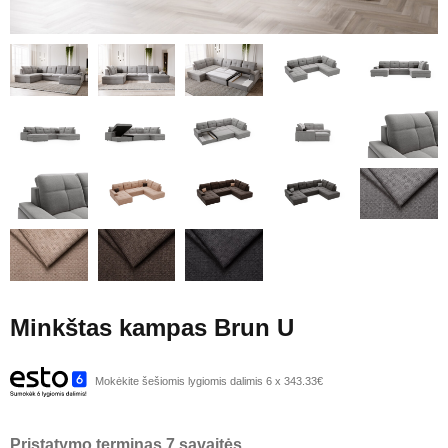
Minkštas kampas Brun U
Mokėkite šešiomis lygiomis dalimis 6 x 343.33€
Pristatymo terminas 7 savaitės.