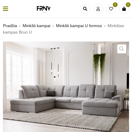
0
0
Pradžia
›
Minkšti kampai
›
Minkšti kampai U formos
›
Minkštas
kampas Brun U