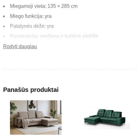
Miegamoji vieta: 135 × 285 cm
Miego funkcija: yra
Patalynės dėžė: yra
Konstrukcija: mediena ir baldinė plokštė
Sėdimoji dalis: banginės spyruoklės ir poliuretano putos
Rodyti daugiau
Atlošai: banginės spyruoklės ir poliuretano putos
Kojelės: juodos metalinės
Forma: U formos
Reguliuojami galvos atlošai: 6
Panašūs produktai
Laisvai pastatomas (pilnai aptrauktas galas)
„Brun U“ – erdvus ir modernus U formos minkštas kampas,
sukurtas didesnėms svetainėms ir šeimoms, vertinančioms
komfortą bei funkcionalumą. Didelė sėdimoji zona,
reguliuojami galvos atlošai ir miego funkcija užtikrina patogų