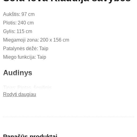
Aukštis: 97 cm
Plotis: 240 cm
Gylis: 115 cm
Miegamoji zona: 200 x 156 cm
Patalynės dėžė: Taip
Miego funkcija: Taip
Audinys
Tipas: Pintas, šenilinis
Rodyti daugiau
Sudėtis: 100% PES
Svoris: 400 g/m² ±5%
Atsparumas: 80 000 ciklų
Sofa-lova Klaudija aptraukta pintu, šeniliniu audiniu, kuris
Panašūs produktai
išsiskiria savo tekstūra, patvarumu ir jaukumu. Šis audinys