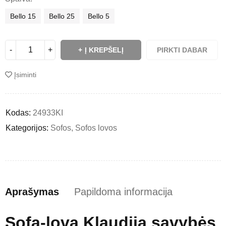
Bello 15
Bello 25
Bello 5
Į KREPŠELĮ
PIRKTI DABAR
Įsiminti
Kodas:
24933KI
Kategorijos:
Sofos
,
Sofos lovos
Aprašymas
Papildoma informacija
Sofa-lova Klaudija savybės