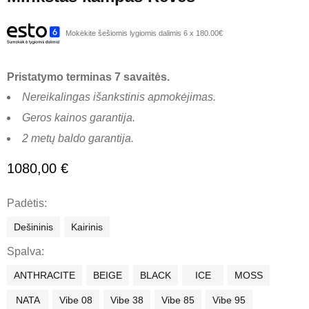
Mokėkite šešiomis lygiomis dalimis 6 x 180.00€
Pristatymo terminas 7 savaitės.
Nereikalingas išankstinis apmokėjimas.
Geros kainos garantija.
2 metų baldo garantija.
1080,00
€
Padėtis
Dešininis
Kairinis
Spalva
ANTHRACITE
BEIGE
BLACK
ICE
MOSS
NATA
Vibe 08
Vibe 38
Vibe 85
Vibe 95