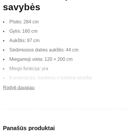
savybės
Plotis: 284 cm
Gylis: 160 cm
Aukštis: 97 cm
Sėdimosios dalies aukštis: 44 cm
Miegamoji vieta: 120 × 200 cm
Miego funkcija: yra
Konstrukcija: mediena ir baldinė plokštė
Sėdimoji dalis: banginės spyruoklės ir poliuretano putos
Rodyti daugiau
Atlošai: T21/30 poliuretano putos
Kojelės: plastikinės, 2,5 cm
Laisvai pastatomas (pilnai aptrauktas galas)
Panašūs produktai
„Reves“ – modernus L formos minkštas kampas, sukurtas