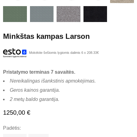
Minkštas kampas Larson
Mokėkite šešiomis lygiomis dalimis 6 x 208.33€
Pristatymo terminas 7 savaitės.
Nereikalingas išankstinis apmokėjimas.
Geros kainos garantija.
2 metų baldo garantija.
1250,00
€
Padėtis