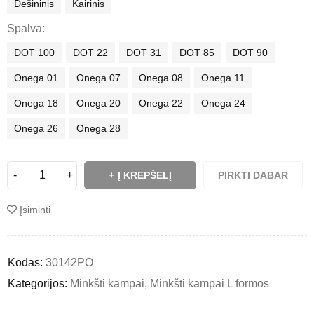
Dešininis
Kairinis
Spalva
DOT 100
DOT 22
DOT 31
DOT 85
DOT 90
Onega 01
Onega 07
Onega 08
Onega 11
Onega 18
Onega 20
Onega 22
Onega 24
Onega 26
Onega 28
Į KREPŠELĮ
PIRKTI DABAR
Įsiminti
Kodas:
30142PO
Kategorijos:
Minkšti kampai
,
Minkšti kampai L formos