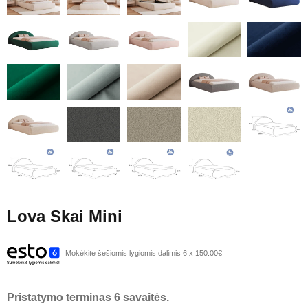
Lova Skai Mini
Mokėkite šešiomis lygiomis dalimis 6 x 150.00€
Pristatymo terminas 6 savaitės.