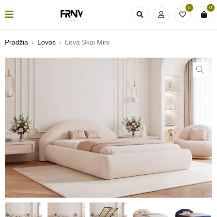
0
0
Pradžia
›
Lovos
›
Lova Skai Mini