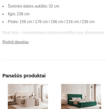
Šoninės dalies aukštis: 32 cm
Ilgis: 236 cm
Plotis: 156 cm / 176 cm / 196 cm / 216 cm / 236 cm
Skai Mini – minimalistinio dizaino minkšta lova, išsiskirianti
apvaliomis linijomis ir moderniu siluetu. Tai puikus
Rodyti daugiau
pasirinkimas ieškantiems funkcionalaus ir estetiško
sprendimo miegamajam.
Pagrindinės savybės
Panašūs produktai
Apvalios formos – suteikia lengvumo ir modernumo pojūtį.
Minkštas galvūgalis – patogus atsiremti kasdieniam poilsiui.
Tvirta konstrukcija – užtikrina ilgaamžiškumą.
Patalynės dėžė – praktiška vieta daiktams laikyti.