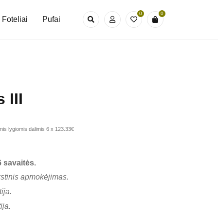
0
0
Foteliai
Pufai
 III
is lygiomis dalimis 6 x 123.33€
 savaitės.
kstinis apmokėjimas.
ija.
ija.