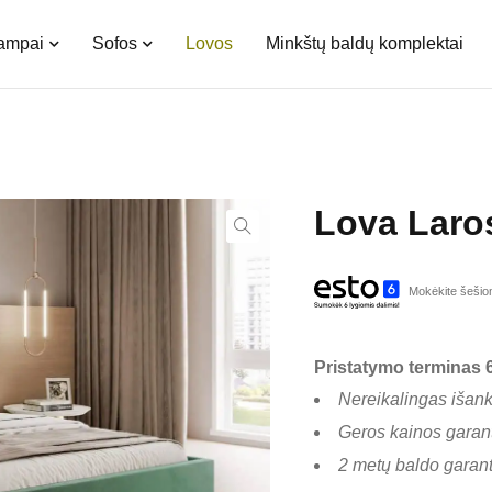
kampai
Sofos
Lovos
Minkštų baldų komplektai
Lova Laros
Mokėkite šešiom
Pristatymo terminas 6
Nereikalingas išan
Geros kainos garant
2 metų baldo garant