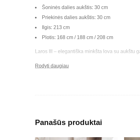
Šoninės dalies aukštis: 30 cm
Priekinės dalies aukštis: 30 cm
Ilgis: 213 cm
Plotis: 168 cm / 188 cm / 208 cm
Laros III – elegantiška minkšta lova su aukštu 
Rodyti daugiau
Pagrindinės savybės
Aukštas galvūgalis – patogi atrama poilsiui.
Vertikalios juostelės – subtilus dizaino akcentas
Patalynės dėžė – praktiška vieta daiktams laikyt
Tvarkinga konstrukcija – patikimas ir ilgaamžis
Panašūs produktai
Lova puikiai tinka tiek moderniems, tiek klasik