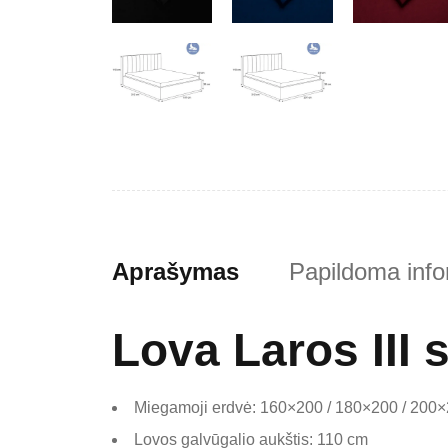
Aprašymas
Papildoma info
Lova Laros III
Miegamoji erdvė: 160×200 / 180×200 / 200
Lovos galvūgalio aukštis: 110 cm