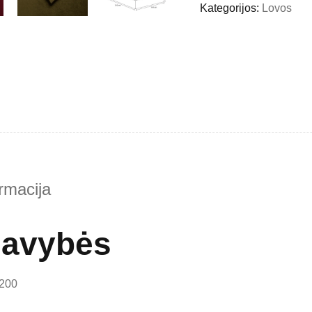
Kategorijos:
Lovos
rmacija
 savybės
×200