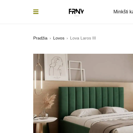
Minkšti 
Pradžia
›
Lovos
›
Lova Laros III