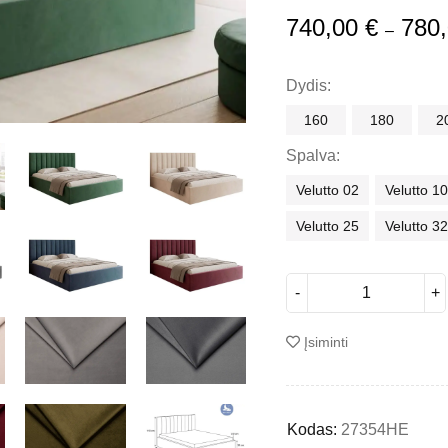
740,00
€
780
–
Dydis
160
180
2
Spalva
Velutto 02
Velutto 1
Velutto 25
Velutto 3
Įsiminti
Kodas:
27354HE