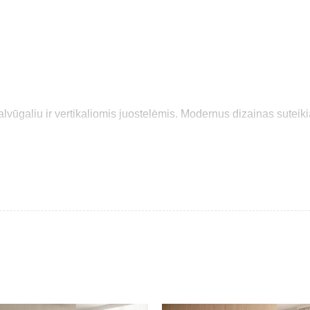
galvūgaliu ir vertikaliomis juostelėmis. Modernus dizainas sutei
.
i.
 sprendimas.
iniams interjerams, užtikrindama komfortą kasdien.