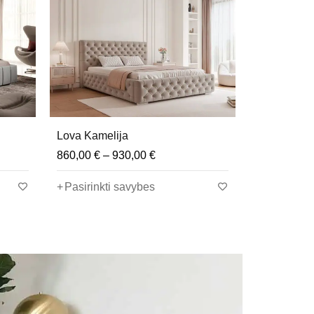
Lova Prama (su antčiužiniu)
,00
€
900,00
€
–
1010,00
€
ybes
Pasirinkti savybes