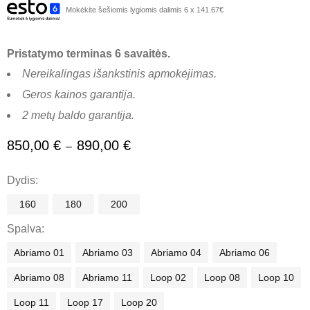
Mokėkite šešiomis lygiomis dalimis 6 x 141.67€
Pristatymo terminas 6 savaitės.
Nereikalingas išankstinis apmokėjimas.
Geros kainos garantija.
2 metų baldo garantija.
850,00
€
890,00
€
–
Dydis
160
180
200
Spalva
Abriamo 01
Abriamo 03
Abriamo 04
Abriamo 06
Abriamo 08
Abriamo 11
Loop 02
Loop 08
Loop 10
Loop 11
Loop 17
Loop 20