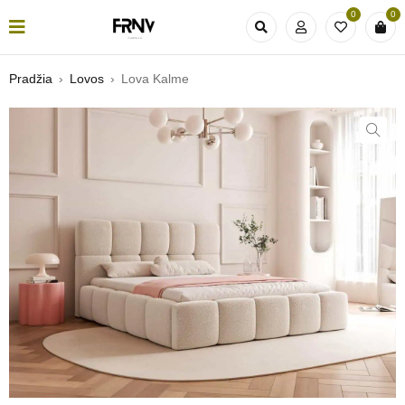
0
0
Pradžia
›
Lovos
›
Lova Kalme