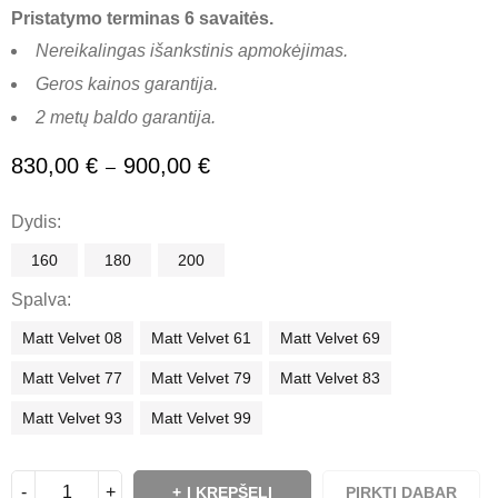
Pristatymo terminas 6 savaitės.
Nereikalingas išankstinis apmokėjimas.
Geros kainos garantija.
2 metų baldo garantija.
830,00
€
900,00
€
–
Dydis
160
180
200
Spalva
Matt Velvet 08
Matt Velvet 61
Matt Velvet 69
Matt Velvet 77
Matt Velvet 79
Matt Velvet 83
Matt Velvet 93
Matt Velvet 99
Į KREPŠELĮ
PIRKTI DABAR