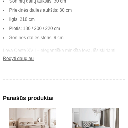
Šoninių dalių aukštis: 30 cm
Priekinės dalies aukštis: 30 cm
Ilgis: 218 cm
Plotis: 180 / 200 / 220 cm
Šoninės dalies storis: 9 cm
Lova Ceste XVII – elegantiška minkšta lova, išsiskirianti
subtiliu, tačiau išskirtiniu dizainu. Švelniai dygsniuotas
Rodyti daugiau
galvūgalis suteikia lovai modernumo ir užtikrina patogią
atramą kasdieniam poilsiui.
Pagrindinės savybės
Panašūs produktai
Dygsniuotas galvūgalis – minkštas, patogus ir dekoratyvus.
Stabili konstrukcija – tvirtas pagrindas ilgaamžiam
naudojimui.
Uždara forma – estetiškas dizainas iš visų pusių.