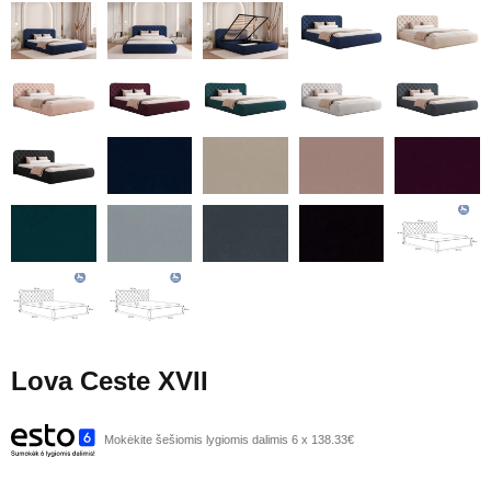
Lova Ceste XVII
Mokėkite šešiomis lygiomis dalimis 6 x 138.33€