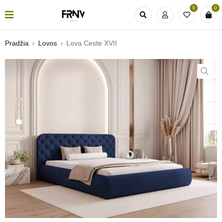
0
0
Pradžia
›
Lovos
›
Lova Ceste XVII