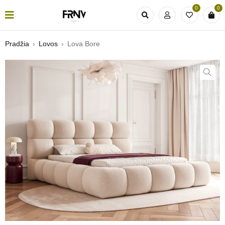
0
0
Pradžia
›
Lovos
›
Lova Bore