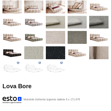
Lova Bore
Mokėkite šešiomis lygiomis dalimis 6 x 171.67€