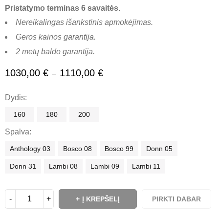
Pristatymo terminas 6 savaitės.
Nereikalingas išankstinis apmokėjimas.
Geros kainos garantija.
2 metų baldo garantija.
1030,00
€
1110,00
€
–
Dydis
160
180
200
Spalva
Anthology 03
Bosco 08
Bosco 99
Donn 05
Donn 31
Lambi 08
Lambi 09
Lambi 11
Į KREPŠELĮ
PIRKTI DABAR